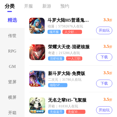
分类
开服
新游
预约
3.3
精选
斗罗大陆H5普通鬼服-魂环服
折
动漫 | 57592676人在玩
开始玩
魂环服
人少好霸服
传世
3.5
荣耀大天使-混硬核服
折
RPG
奇迹 | 215286人在玩
下载
混硬核服
一人三职
GM
3.5
新斗罗大陆-免费版
折
二次元 | 31780人在玩
竖屏
下载
领取SP唐三
横屏
3.5
无名之辈H5-飞絮服
折
开箱 | 81830人在玩
开始玩
充值返币
充值50保底90币
开箱